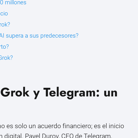
0 millones
ncio
rok?
AI supera a sus predecesores?
rto?
Grok?
 Grok y Telegram: un
o es solo un acuerdo financiero; es el inicio
 digital. Pavel Durov, CEO de Telegram,