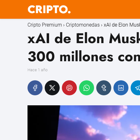
Cripto Premium
Criptomonedas
xAI de Elon Mus
xAI de Elon Mus
300 millones co
hace 1 año