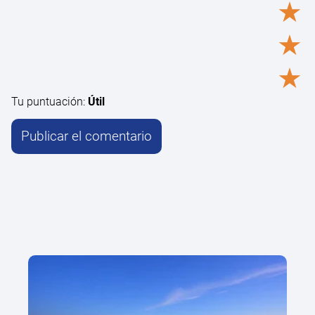
★
★
★
Tu puntuación:
Útil