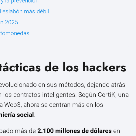
 y la prevención
l eslabón más débil
en 2025
riptomonedas
tácticas de los hackers
evolucionado en sus métodos, dejando atrás
n los contratos inteligentes. Según CertiK, una
ra Web3, ahora se centran más en los
niería social
.
robado más de
2.100 millones de dólares
en