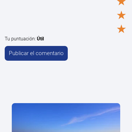
★
★
★
Tu puntuación:
Útil