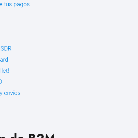
de tus pagos
USDR!
Card
let!
O
y envíos