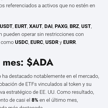
os referenciados a activos que no estén en
USDT
,
EURT
,
XAUT
,
DAI
,
PAXG
,
BRZ
,
UST
,
ún pueden operar sin restricciones con
, como
USDC
,
EURC
,
USDR
y
EURR
.
l mes: $ADA
 ha destacado notablemente en el mercado,
obación de ETFs vinculados al token y su
rva estratégico de EE. UU. Como resultado,
nto de casi el
8%
en el último mes,
eda más destacada.