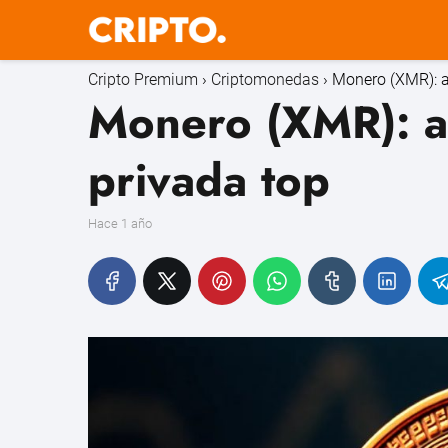
Cripto Premium
Criptomonedas
Monero (XMR): a
Monero (XMR): a
privada top
hace 1 año