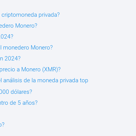
 criptomoneda privada?
nedero Monero?
2024?
 el monedero Monero?
en 2024?
l precio a Monero (XMR)?
l análisis de la moneda privada top
000 dólares?
tro de 5 años?
o?