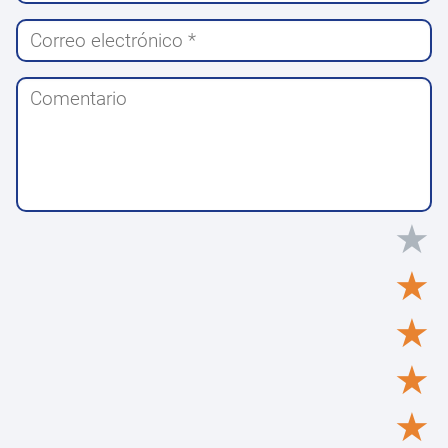
★
★
★
★
★