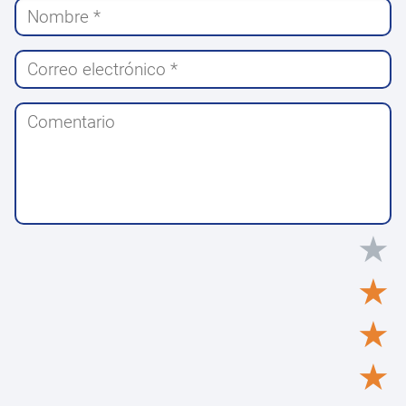
★
★
★
★