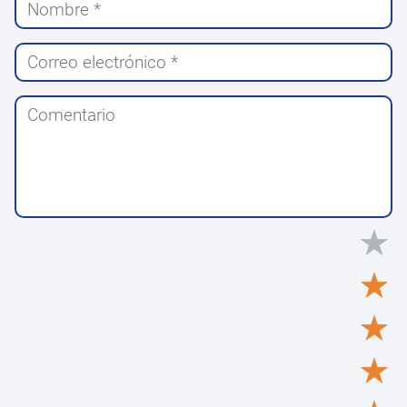
★
★
★
★