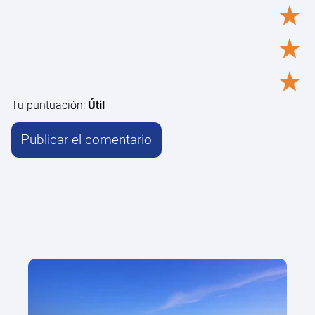
★
★
★
Tu puntuación:
Útil