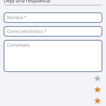
Deja una respuesta
★
★
★