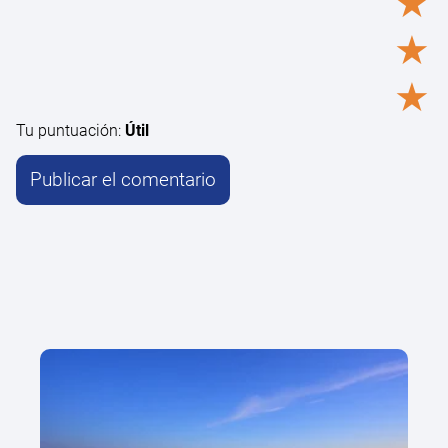
★
★
★
Tu puntuación:
Útil