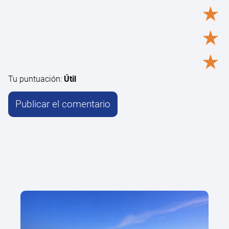
★
★
★
Tu puntuación:
Útil