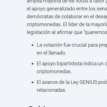
amplia mayoría de 68 votos a favor y
el apoyo generalizado entre los sena
demócratas de colaborar en el desar
criptomonedas. El líder de la mayor
legislación al afirmar que "queremo
La votación fue crucial para pr
en el Senado.
El apoyo bipartidista indica un
criptomonedas.
El avance de la Ley GENIUS podría
relacionadas.