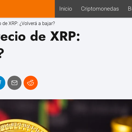
Inicio
Criptomonedas
B
o de XRP: ¿Volverá a bajar?
recio de XRP:
?