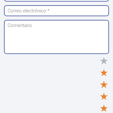
★
★
★
★
★