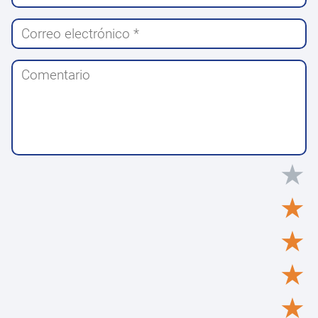
★
★
★
★
★