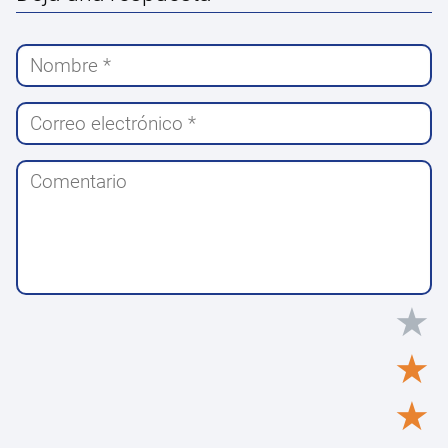
★
★
★