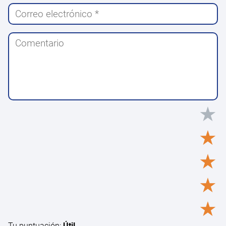
★
★
★
★
★
Tu puntuación:
Útil