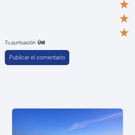
★
★
★
Tu puntuación:
Útil