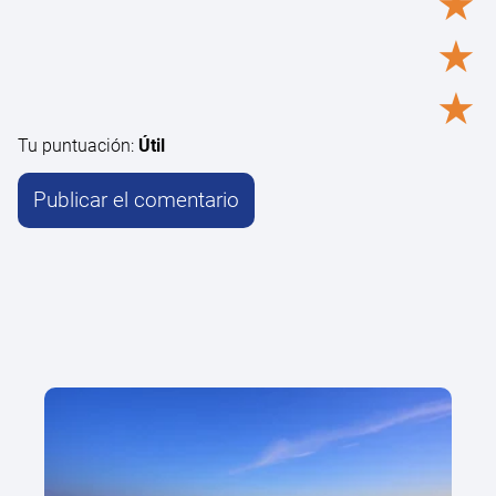
★
★
★
Tu puntuación:
Útil