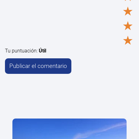
★
★
★
Tu puntuación:
Útil