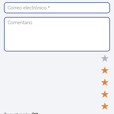
★
★
★
★
★