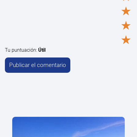
★
★
★
Tu puntuación:
Útil