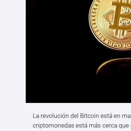
La revolución del Bitcoin está en ma
criptomonedas está más cerca que n