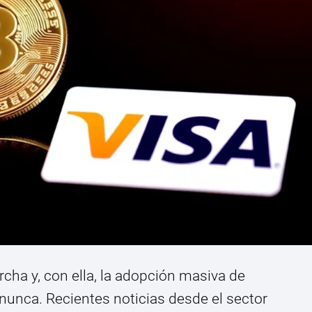
rcha y, con ella, la adopción masiva de
unca. Recientes noticias desde el sector