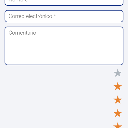
★
★
★
★
★