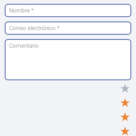
★
★
★
★