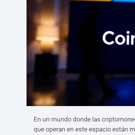
En un mundo donde las criptomone
que operan en este espacio están m