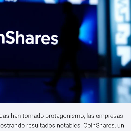
das han tomado protagonismo, las empresas
ostrando resultados notables. CoinShares, un