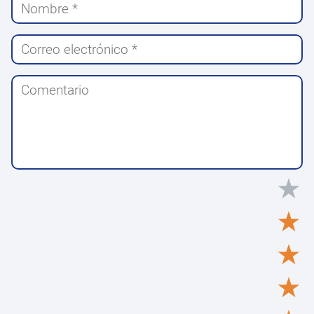
★
★
★
★