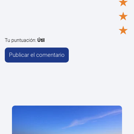
★
★
★
Tu puntuación:
Útil