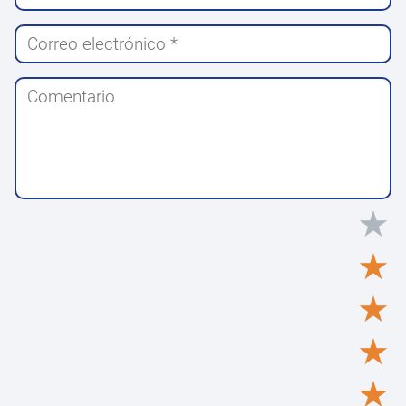
★
★
★
★
★